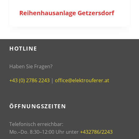
Reihenhausanlage Getzersdorf
HOTLINE
Haben Sie Fragen?
+43 (0) 2786 2243
|
office@elektrouferer.at
ÖFFNUNGSZEITEN
Telefonisch erreichbar:
Mo.–Do. 8:30–12:00 Uhr unter
+432786/2243