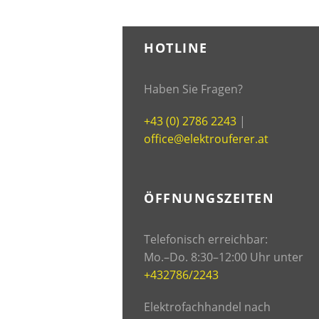
HOTLINE
Haben Sie Fragen?
+43 (0) 2786 2243
|
office@elektrouferer.at
ÖFFNUNGSZEITEN
Telefonisch erreichbar:
Mo.–Do. 8:30–12:00 Uhr unter
+432786/2243
Elektrofachhandel nach